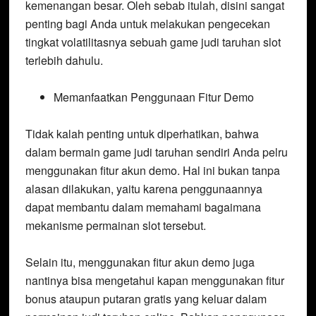
kemenangan besar. Oleh sebab itulah, disini sangat
penting bagi Anda untuk melakukan pengecekan
tingkat volatilitasnya sebuah game judi taruhan slot
terlebih dahulu.
Memanfaatkan Penggunaan Fitur Demo
Tidak kalah penting untuk diperhatikan, bahwa
dalam bermain game judi taruhan sendiri Anda pelru
menggunakan fitur akun demo. Hal ini bukan tanpa
alasan dilakukan, yaitu karena penggunaannya
dapat membantu dalam memahami bagaimana
mekanisme permainan slot tersebut.
Selain itu, menggunakan fitur akun demo juga
nantinya bisa mengetahui kapan menggunakan fitur
bonus ataupun putaran gratis yang keluar dalam