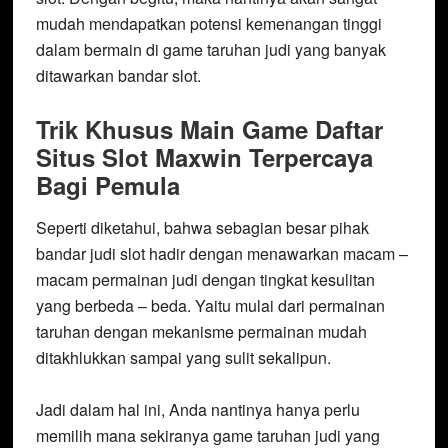
mudah mendapatkan potensi kemenangan tinggi
dalam bermain di game taruhan judi yang banyak
ditawarkan bandar slot.
Trik Khusus Main Game Daftar
Situs Slot Maxwin Terpercaya
Bagi Pemula
Seperti diketahui, bahwa sebagian besar pihak
bandar judi slot hadir dengan menawarkan macam –
macam permainan judi dengan tingkat kesulitan
yang berbeda – beda. Yaitu mulai dari permainan
taruhan dengan mekanisme permainan mudah
ditakhlukkan sampai yang sulit sekalipun.
Jadi dalam hal ini, Anda nantinya hanya perlu
memilih mana sekiranya game taruhan judi yang