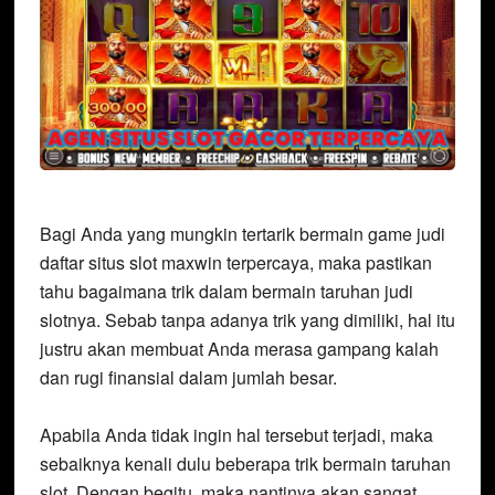
Bagi Anda yang mungkin tertarik bermain game judi
daftar situs slot maxwin terpercaya, maka pastikan
tahu bagaimana trik dalam bermain taruhan judi
slotnya. Sebab tanpa adanya trik yang dimiliki, hal itu
justru akan membuat Anda merasa gampang kalah
dan rugi finansial dalam jumlah besar.
Apabila Anda tidak ingin hal tersebut terjadi, maka
sebaiknya kenali dulu beberapa trik bermain taruhan
slot. Dengan begitu, maka nantinya akan sangat