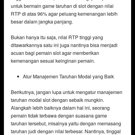
untuk bermain game taruhan di slot dengan nilai
RTP di atas 96% agar peluang kemenangan lebih
besar dalam jangka panjang.
Bukan hanya itu saja, nilai RTP tinggi yang
ditawarkannya satu ini juga nantinya bisa menjadi
acuan bagi pemain slot agar memberikan
kemenangan sesuai keinginan pemain.
Atur Manajemen Taruhan Modal yang Baik
Berikutnya, jangan lupa untuk mengatur manajemen
taruhan modal slot dengan sebaik mungkin.
Alangkah lebih baiknya dalam hal ini, seorang
pemain tidak terbawa dengan suasana game
taruhan tersebut, misalnya yaitu dengan memasang
taruhan judi dengan nilai terbesar. Nantinya, tinggal