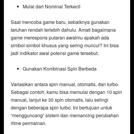
Mulai dari Nominal Terkecil
Saat mencoba game baru, sebaiknya gunakan
taruhan rendah terlebih dahulu. Amati bagaimana
game merespons putaran awalmu apakah ada
simbol-simbol khusus yang sering muncul? Ini bisa
jadi indikator awal potensi game tersebut.
Gunakan Kombinasi Spin Berbeda
Variasikan antara spin manual, otomatis, dan turbo.
Sebagai contoh, kamu bisa memulai dengan 10 spin
manual, lanjut ke 30 spin otomatis, lalu selingi
dengan beberapa spin turbo. Ini bertujuan untuk
“mengguncang” sistem dan memancing perubahan
ritme permainan.