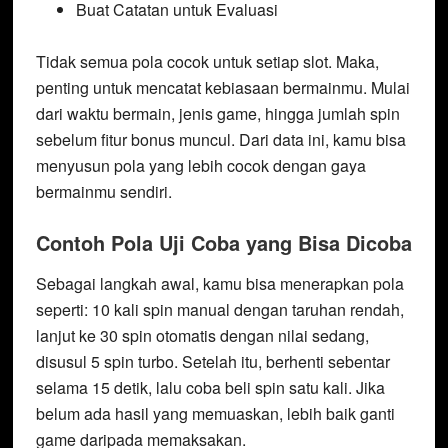
Buat Catatan untuk Evaluasi
Tidak semua pola cocok untuk setiap slot. Maka,
penting untuk mencatat kebiasaan bermainmu. Mulai
dari waktu bermain, jenis game, hingga jumlah spin
sebelum fitur bonus muncul. Dari data ini, kamu bisa
menyusun pola yang lebih cocok dengan gaya
bermainmu sendiri.
Contoh Pola Uji Coba yang Bisa Dicoba
Sebagai langkah awal, kamu bisa menerapkan pola
seperti: 10 kali spin manual dengan taruhan rendah,
lanjut ke 30 spin otomatis dengan nilai sedang,
disusul 5 spin turbo. Setelah itu, berhenti sebentar
selama 15 detik, lalu coba beli spin satu kali. Jika
belum ada hasil yang memuaskan, lebih baik ganti
game daripada memaksakan.