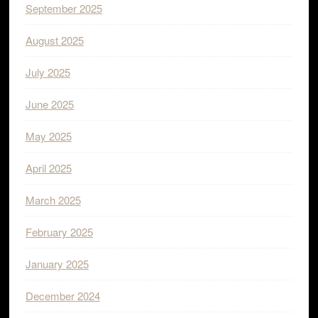
September 2025
August 2025
July 2025
June 2025
May 2025
April 2025
March 2025
February 2025
January 2025
December 2024