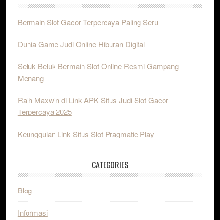
Bermain Slot Gacor Terpercaya Paling Seru
Dunia Game Judi Online Hiburan Digital
Seluk Beluk Bermain Slot Online Resmi Gampang
Menang
Raih Maxwin di Link APK Situs Judi Slot Gacor
Terpercaya 2025
Keunggulan Link Situs Slot Pragmatic Play
CATEGORIES
Blog
Informasi