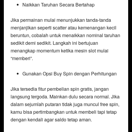
Naikkan Taruhan Secara Bertahap
Jika permainan mulai menunjukkan tanda-tanda
menjanjikan seperti scatter atau kemenangan kecil
beruntun, cobalah untuk menaikkan nominal taruhan
sedikit demi sedikit. Langkah ini bertujuan
menangkap momentum ketika mesin slot mulai
“memberi”.
Gunakan Opsi Buy Spin dengan Perhitungan
Jika tersedia fitur pembelian spin gratis, jangan
langsung tergoda. Mainkan dulu secara normal. Jika
dalam sejumlah putaran tidak juga muncul free spin,
kamu bisa pertimbangkan untuk membeli tapi tetap
dengan kendali agar saldo tetap aman.