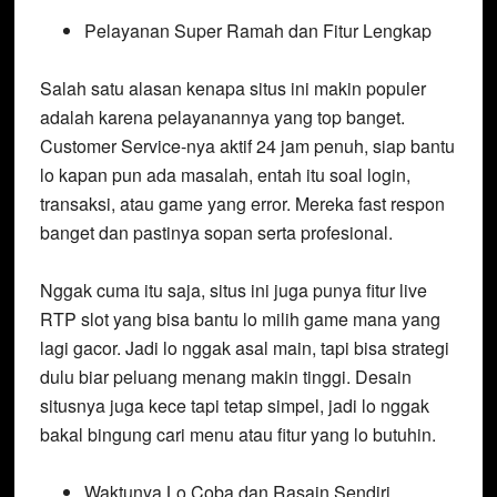
Pelayanan Super Ramah dan Fitur Lengkap
Salah satu alasan kenapa situs ini makin populer
adalah karena pelayanannya yang top banget.
Customer Service-nya aktif 24 jam penuh, siap bantu
lo kapan pun ada masalah, entah itu soal login,
transaksi, atau game yang error. Mereka fast respon
banget dan pastinya sopan serta profesional.
Nggak cuma itu saja, situs ini juga punya fitur live
RTP slot yang bisa bantu lo milih game mana yang
lagi gacor. Jadi lo nggak asal main, tapi bisa strategi
dulu biar peluang menang makin tinggi. Desain
situsnya juga kece tapi tetap simpel, jadi lo nggak
bakal bingung cari menu atau fitur yang lo butuhin.
Waktunya Lo Coba dan Rasain Sendiri