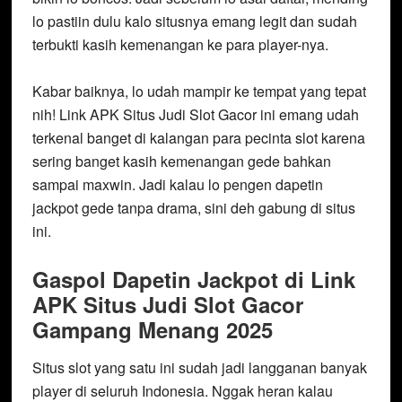
lo pastiin dulu kalo situsnya emang legit dan sudah
terbukti kasih kemenangan ke para player-nya.
Kabar baiknya, lo udah mampir ke tempat yang tepat
nih! Link APK Situs Judi Slot Gacor ini emang udah
terkenal banget di kalangan para pecinta slot karena
sering banget kasih kemenangan gede bahkan
sampai maxwin. Jadi kalau lo pengen dapetin
jackpot gede tanpa drama, sini deh gabung di situs
ini.
Gaspol Dapetin Jackpot di Link
APK Situs Judi Slot Gacor
Gampang Menang 2025
Situs slot yang satu ini sudah jadi langganan banyak
player di seluruh Indonesia. Nggak heran kalau