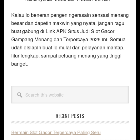
Kalau lo beneran pengen ngerasain sensasi menang
besar dan dapetin maxwin yang nyata, jangan ragu
buat gabung di Link APK Situs Judi Slot Gacor
Gampang Menang dan Terpercaya 2025 ini. Semua
udah disiapin buat lo mulai dari pelayanan mantap,
fitur lengkap, sampai peluang menang yang tinggi
banget.
Primary
Search
Sidebar
this
website
RECENT POSTS
Bermain Slot Gacor Terpercaya Paling Seru