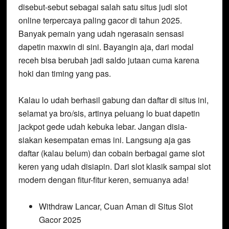
disebut-sebut sebagai salah satu situs judi slot
online terpercaya paling gacor di tahun 2025.
Banyak pemain yang udah ngerasain sensasi
dapetin maxwin di sini. Bayangin aja, dari modal
receh bisa berubah jadi saldo jutaan cuma karena
hoki dan timing yang pas.
Kalau lo udah berhasil gabung dan daftar di situs ini,
selamat ya bro/sis, artinya peluang lo buat dapetin
jackpot gede udah kebuka lebar. Jangan disia-
siakan kesempatan emas ini. Langsung aja gas
daftar (kalau belum) dan cobain berbagai game slot
keren yang udah disiapin. Dari slot klasik sampai slot
modern dengan fitur-fitur keren, semuanya ada!
Withdraw Lancar, Cuan Aman di Situs Slot
Gacor 2025