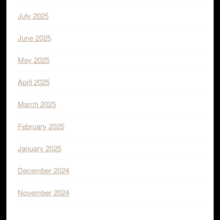
July 2025
June 2025
May 2025
April 2025
March 2025
February 2025
January 2025
December 2024
November 2024